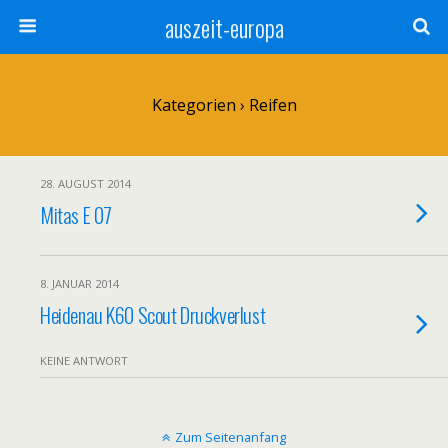
auszeit-europa
Kategorien ›
Reifen
28. AUGUST 2014
Mitas E 07
8. JANUAR 2014
Heidenau K60 Scout Druckverlust
KEINE ANTWORT
Zum Seitenanfang